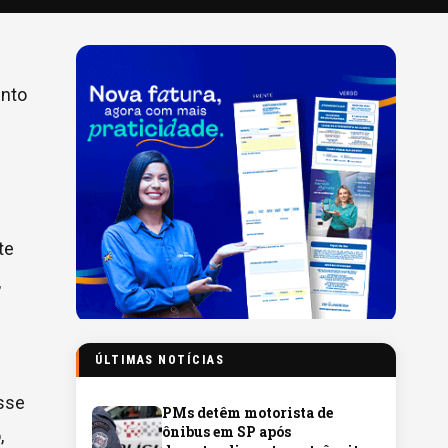
ento
te
,
ÚLTIMAS NOTÍCIAS
esse
PMs detêm motorista de
ônibus em SP após
,