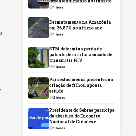
desentendimento no trânsito
1 hora
Desmatamento na Amazônia
cai 36,87% no último ano
o
1 hora
STM determina perda de
patente de militar acusado de
transmitir HIV
2 horas
a
Pais estão menos presentes na
criação de filhos, aponta
e
estudo
2 horas
Presidente do Sebrae participa
da abertura do Encontro
Nacional de Cidades e
Territórios Empreendedores
2 horas