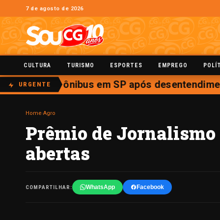
7 de agosto de 2026
CULTURA
TURISMO
ESPORTES
EMPREGO
POLÍ
otorista de ônibus em SP após desentendiment
URGENTE
Home
›
Agro
Prêmio de Jornalismo 
abertas
WhatsApp
Facebook
COMPARTILHAR: