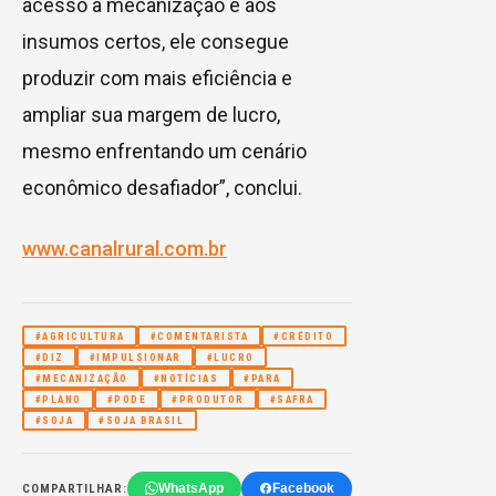
acesso à mecanização e aos
insumos certos, ele consegue
produzir com mais eficiência e
ampliar sua margem de lucro,
mesmo enfrentando um cenário
econômico desafiador”, conclui.
www.canalrural.com.br
#AGRICULTURA
#COMENTARISTA
#CRÉDITO
#DIZ
#IMPULSIONAR
#LUCRO
#MECANIZAÇÃO
#NOTÍCIAS
#PARA
#PLANO
#PODE
#PRODUTOR
#SAFRA
#SOJA
#SOJA BRASIL
WhatsApp
Facebook
COMPARTILHAR: