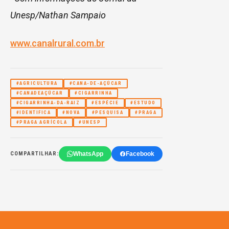
Unesp/Nathan Sampaio
www.canalrural.com.br
#AGRICULTURA
#CANA-DE-AÇÚCAR
#CANADEAÇÚCAR
#CIGARRINHA
#CIGARRINHA-DA-RAIZ
#ESPÉCIE
#ESTUDO
#IDENTIFICA
#NOVA
#PESQUISA
#PRAGA
#PRAGA AGRÍCOLA
#UNESP
WhatsApp
Facebook
COMPARTILHAR: