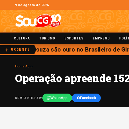
9 de agosto de 2026
CULTURA
TURISMO
ESPORTES
EMPREGO
POLÍ
eira e Caio Souza são ouro no Brasileiro de Gin
URGENTE
Home
›
Agro
Operação apreende 152
WhatsApp
Facebook
COMPARTILHAR: