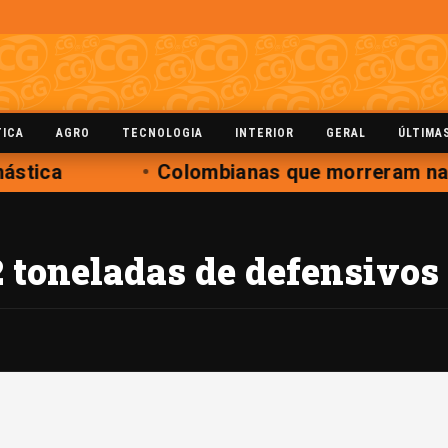
TICA
AGRO
TECNOLOGIA
INTERIOR
GERAL
ÚLTIMA
ástica
Colombianas que morreram na q
 toneladas de defensivos 