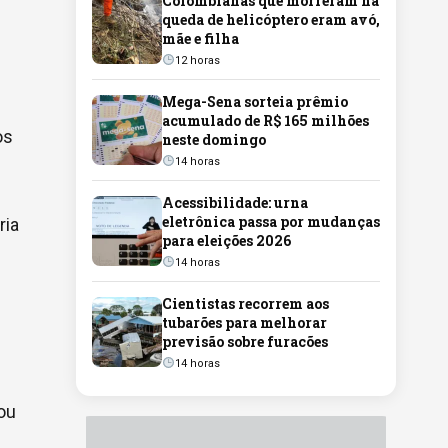
Colombianas que morreram na
queda de helicóptero eram avó,
mãe e filha
12 horas
Mega-Sena sorteia prêmio
acumulado de R$ 165 milhões
os
neste domingo
14 horas
Acessibilidade: urna
eletrônica passa por mudanças
ria
para eleições 2026
14 horas
Cientistas recorrem aos
tubarões para melhorar
previsão sobre furacões
14 horas
ou