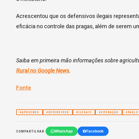
Acrescentou que os defensivos ilegais representa
eficácia no controle das pragas, além de serem u
Saiba em primeira mão informações sobre agricult
Rural no Google News
.
Fonte
#APREENDE
#DEFENSIVOS
#ILEGAIS
#OPERAÇÃO
#PAULO
WhatsApp
Facebook
COMPARTILHAR: