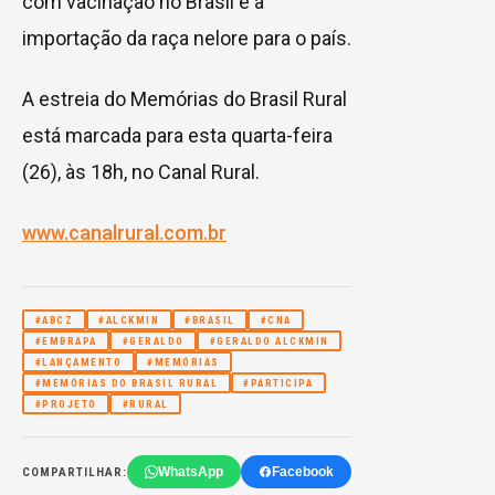
com vacinação no Brasil e a
importação da raça nelore para o país.
A estreia do Memórias do Brasil Rural
está marcada para esta quarta-feira
(26), às 18h, no Canal Rural.
www.canalrural.com.br
#ABCZ
#ALCKMIN
#BRASIL
#CNA
#EMBRAPA
#GERALDO
#GERALDO ALCKMIN
#LANÇAMENTO
#MEMÓRIAS
#MEMÓRIAS DO BRASIL RURAL
#PARTICIPA
#PROJETO
#RURAL
WhatsApp
Facebook
COMPARTILHAR: