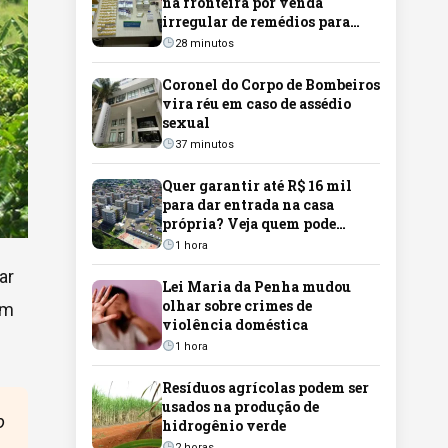
na fronteira por venda
irregular de remédios para
emagrecimento
28 minutos
Coronel do Corpo de Bombeiros
vira réu em caso de assédio
sexual
37 minutos
Quer garantir até R$ 16 mil
para dar entrada na casa
própria? Veja quem pode
participar do programa em
1 hora
Campo Grande
ar
Lei Maria da Penha mudou
olhar sobre crimes de
em
violência doméstica
1 hora
Resíduos agrícolas podem ser
usados na produção de
o
hidrogênio verde
2 horas