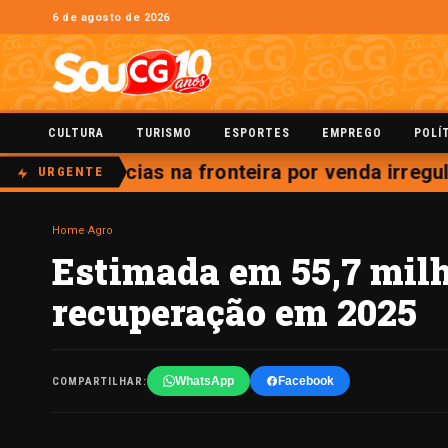
6 de agosto de 2026
CULTURA
TURISMO
ESPORTES
EMPREGO
POLÍ
a 11 farmácias na fronteira por venda irregul
URGENTE
Home
›
Agro
Estimada em 55,7 milh
recuperação em 2025
WhatsApp
Facebook
COMPARTILHAR: