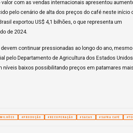
valor com as vendas internacionais apresentou aument
do pelo cenário de alta dos preços do café neste início 
rasil exportou US$ 4,1 bilhões, o que representa um
do de 2024.
l devem continuar pressionadas ao longo do ano, mesmo
al pelo Departamento de Agricultura dos Estados Unidos
 níveis baixos possibilitando preços em patamares mai
#MILHÕES
#PRODUÇÃO
#RECUPERAÇÃO
#SACAS
#SAFRA CAFÉ
#T