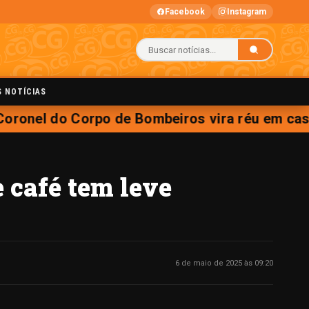
Facebook
Instagram
S NOTÍCIAS
ronel do Corpo de Bombeiros vira réu em caso 
 café tem leve
6 de maio de 2025 às 09:20