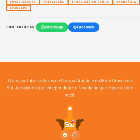
#MATO GROSSO
#PASTAGENS
#PREVISÃO DO TEMPO
#RONDÔNIA
#UMIDADE
WhatsApp
Facebook
COMPARTILHAR:
O seu portal de notícias de Campo Grande e do Mato Grosso do
Sul. Jornalismo ágil, independente e focado no que importa para
você.