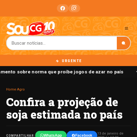
URGENTE
mento sobre norma que proíbe jogos de azar no país
Home
›
Agro
Confira a projeção de
soja estimada no país
13 de janeiro de
WhatsApp
Facebook
COMPARTILHAR: