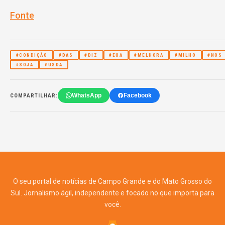
Fonte
#CONDIÇÃO
#DAS
#DIZ
#EUA
#MELHORA
#MILHO
#NOS
#SOJA
#USDA
WhatsApp
Facebook
COMPARTILHAR:
O seu portal de notícias de Campo Grande e do Mato Grosso do
Sul. Jornalismo ágil, independente e focado no que importa para
você.