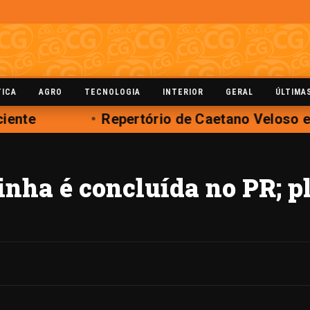
TICA
AGRO
TECNOLOGIA
INTERIOR
GERAL
ÚLTIMA
ente
Repertório de Caetano Veloso em
inha é concluída no PR; p