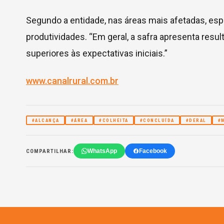
Segundo a entidade, nas áreas mais afetadas, esp
produtividades. “Em geral, a safra apresenta resu
superiores às expectativas iniciais.”
www.canalrural.com.br
#ALCANÇA
#ÁREA
#COLHEITA
#CONCLUÍDA
#DERAL
#
WhatsApp
Facebook
COMPARTILHAR: