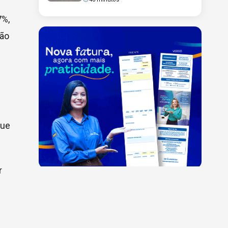
7%,
ção
que
r