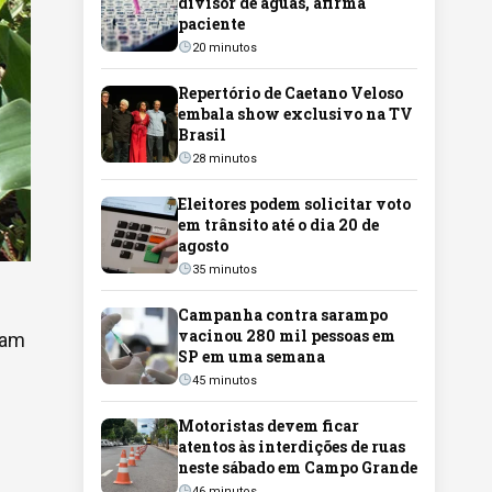
divisor de águas, afirma
paciente
20 minutos
Repertório de Caetano Veloso
embala show exclusivo na TV
Brasil
28 minutos
Eleitores podem solicitar voto
em trânsito até o dia 20 de
agosto
35 minutos
Campanha contra sarampo
vacinou 280 mil pessoas em
ram
SP em uma semana
45 minutos
Motoristas devem ficar
atentos às interdições de ruas
neste sábado em Campo Grande
46 minutos