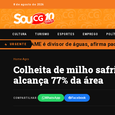
8 de agosto de 2026
CULTURA
TURISMO
ESPORTES
EMPREGO
POLÍ
precoce da AME é divisor de águas, afirma paci
URGENTE
Home
›
Agro
Colheita de milho safr
alcança 77% da área
WhatsApp
Facebook
COMPARTILHAR: