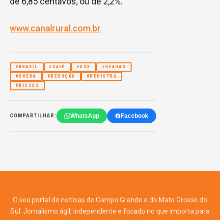
de 6,85 centavos, ou de 2,2%.
www.canalrural.com.br
#BRASIL
#CAFÉ
#DOS
#GEADAS
#QUEDA
#REDUÇÃO
#REGISTRA
#RISCOS
WhatsApp
Facebook
COMPARTILHAR:
O seu portal de notícias de Campo Grande e do Mato Grosso do
Sul. Jornalismo ágil, independente e focado no que importa para