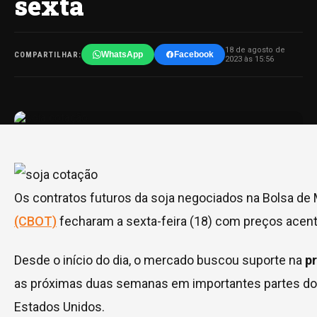
sexta
18 de agosto de
WhatsApp
Facebook
COMPARTILHAR:
2023 às 15:56
Os contratos futuros da soja negociados na Bolsa de
(CBOT)
fecharam a sexta-feira (18) com preços acen
Desde o início do dia, o mercado buscou suporte na
p
as próximas duas semanas em importantes partes do 
Estados Unidos.