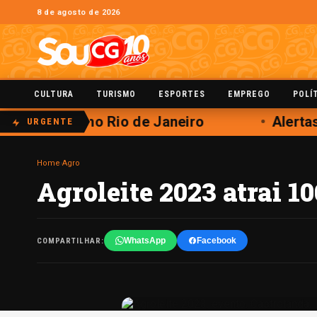
8 de agosto de 2026
CULTURA
TURISMO
ESPORTES
EMPREGO
POLÍ
este sábado no Rio de Janeiro
Alertas
URGENTE
Home
›
Agro
Agroleite 2023 atrai 
WhatsApp
Facebook
COMPARTILHAR: