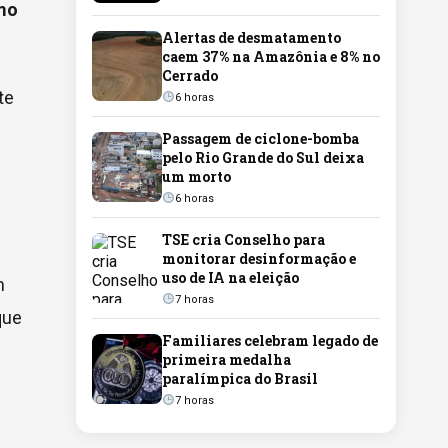
omo
Alertas de desmatamento
caem 37% na Amazônia e 8% no
Cerrado
te
6 horas
Passagem de ciclone-bomba
pelo Rio Grande do Sul deixa
um morto
6 horas
TSE cria Conselho para
monitorar desinformação e
uso de IA na eleição
m
7 horas
que
Familiares celebram legado de
primeira medalha
paralímpica do Brasil
7 horas