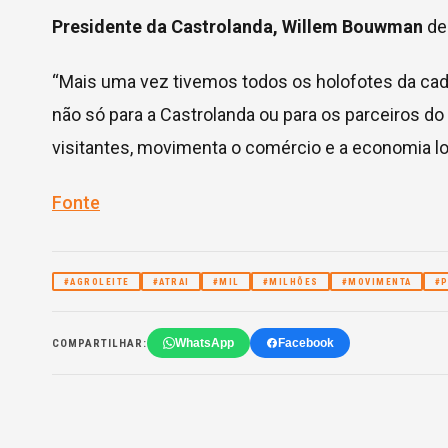
Presidente da Castrolanda, Willem Bouwman
de
“Mais uma vez tivemos todos os holofotes da cadei
não só para a Castrolanda ou para os parceiros d
visitantes, movimenta o comércio e a economia lo
Fonte
#AGROLEITE
#ATRAI
#MIL
#MILHÕES
#MOVIMENTA
#
WhatsApp
Facebook
COMPARTILHAR: