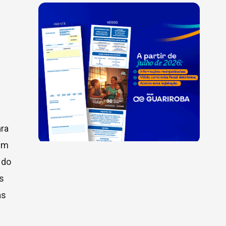
ara
bém
 do
s
às