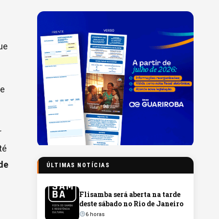
ue
 e
r
té
de
ÚLTIMAS NOTÍCIAS
Flisamba será aberta na tarde
deste sábado no Rio de Janeiro
6 horas