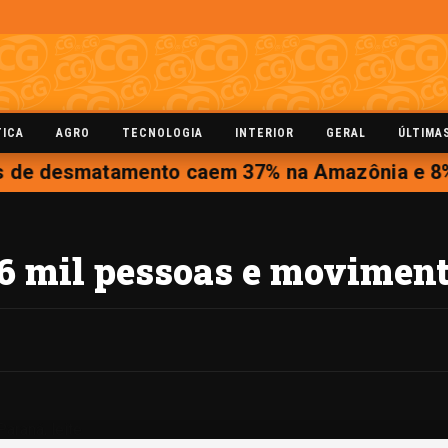
TICA
AGRO
TECNOLOGIA
INTERIOR
GERAL
ÚLTIMA
 de desmatamento caem 37% na Amazônia e 8%
106 mil pessoas e movimen