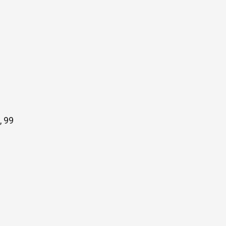
, 99
s