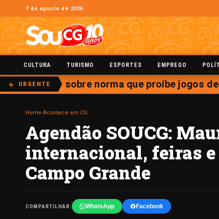
7 de agosto de 2026
CULTURA
TURISMO
ESPORTES
EMPREGO
POLÍ
julgamento sobre norma que proíbe jogos de az
URGENTE
Home
›
Acontece em CG
Agendão SOUCG: Maurí
internacional, feiras
Campo Grande
WhatsApp
Facebook
COMPARTILHAR: