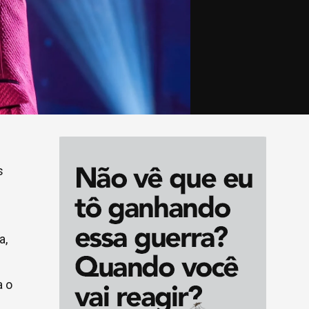
s
a,
a o