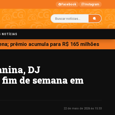
Facebook
Instagram
S NOTÍCIAS
; prêmio acumula para R$ 165 milhões
anina, DJ
m fim de semana em
22 de maio de 2026 às 15:33