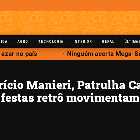
TICA
AGRO
TECNOLOGIA
INTERIOR
GERAL
ÚLTIMA
ar no país
Ninguém acerta Mega-Sena
cio Manieri, Patrulha C
 e festas retrô movimenta