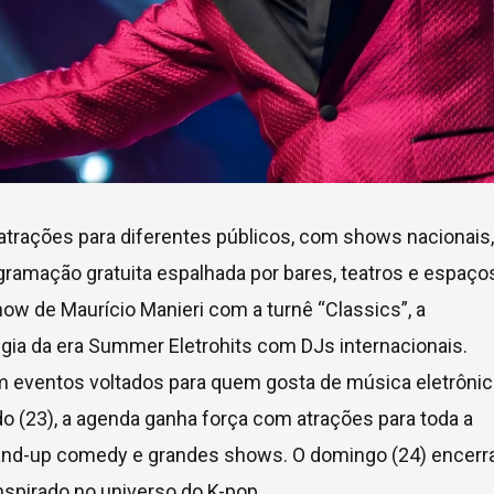
trações para diferentes públicos, com shows nacionais,
rogramação gratuita espalhada por bares, teatros e espaço
how de Maurício Manieri com a turnê “Classics”, a
algia da era Summer Eletrohits com DJs internacionais.
 eventos voltados para quem gosta de música eletrônic
bado (23), a agenda ganha força com atrações para toda a
as, stand-up comedy e grandes shows. O domingo (24) encerr
spirado no universo do K-pop.