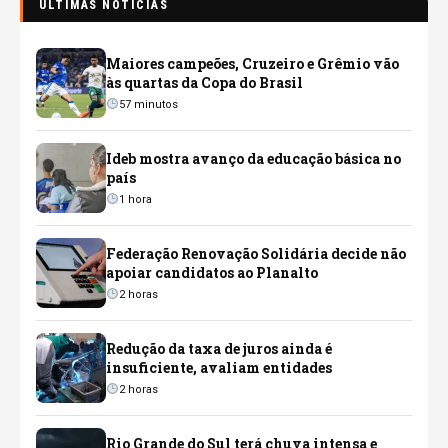
ÚLTIMAS NOTÍCIAS
Maiores campeões, Cruzeiro e Grêmio vão
às quartas da Copa do Brasil
57 minutos
Ideb mostra avanço da educação básica no
país
1 hora
Federação Renovação Solidária decide não
apoiar candidatos ao Planalto
2 horas
Redução da taxa de juros ainda é
insuficiente, avaliam entidades
2 horas
Rio Grande do Sul terá chuva intensa e