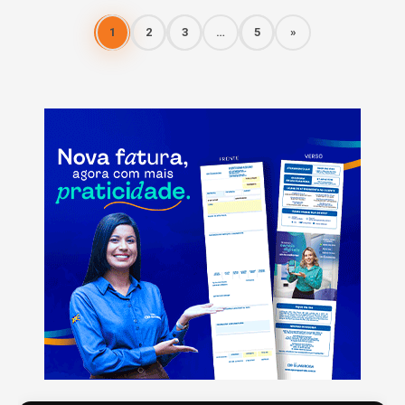
1
2
3
…
5
»