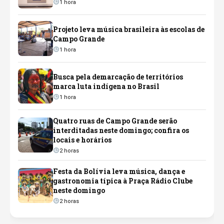
1 hora
Projeto leva música brasileira às escolas de
Campo Grande
1 hora
Busca pela demarcação de territórios
marca luta indígena no Brasil
1 hora
Quatro ruas de Campo Grande serão
interditadas neste domingo; confira os
locais e horários
2 horas
Festa da Bolívia leva música, dança e
gastronomia típica à Praça Rádio Clube
neste domingo
2 horas